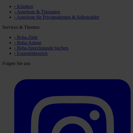
›
Kliniken
›
Angebote & Therapien
›
Angebote für Privatpatienten & Selbstzahler
Services & Themen
›
Reha-Ziele
›
Reha-Antrag
›
Reha-Sprechstunde buchen
›
Expertenbereich
Folgen Sie uns