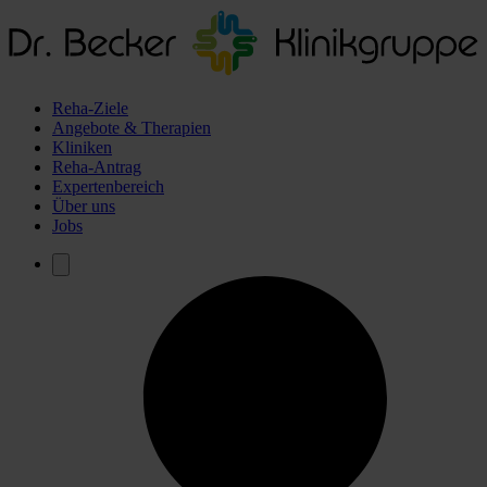
Reha-Ziele
Angebote & Therapien
Kliniken
Reha-Antrag
Expertenbereich
Über uns
Jobs