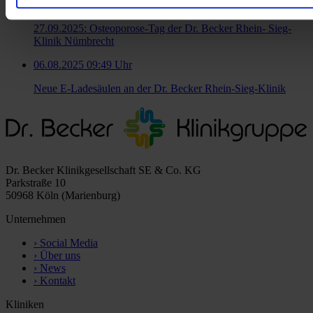
07.08.2025 11:59 Uhr
27.09.2025: Osteoporose-Tag der Dr. Becker Rhein- Sieg-
Klinik Nümbrecht
06.08.2025 09:49 Uhr
Neue E-Ladesäulen an der Dr. Becker Rhein-Sieg-Klinik
Dr. Becker Klinikgesellschaft SE & Co. KG
Parkstraße 10
50968 Köln (Marienburg)
Unternehmen
›
Social Media
›
Über uns
›
News
›
Kontakt
Kliniken