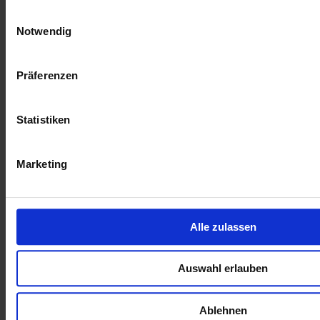
Einwilligungsauswahl
Notwendig
Präferenzen
Statistiken
Marketing
Zur Übersicht
Ähnliche Artikel
Alle zulassen
20.11.2025 10:32 Uhr
Topfit auf dem Platz
Auswahl erlauben
09.10.2025 13:42 Uhr
Großes Interesse am 21. Osteoporose-Tag in Nümbrecht
Ablehnen