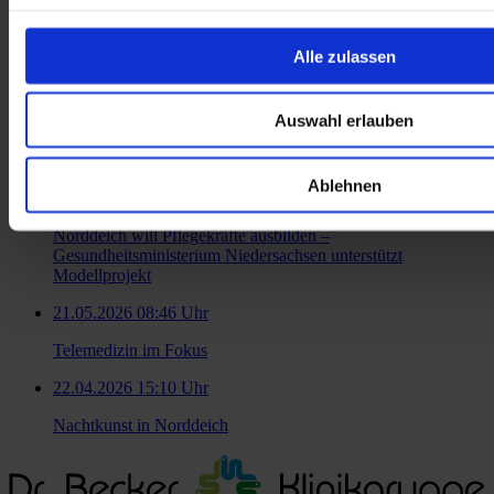
Zur Übersicht
Alle zulassen
Ähnliche Artikel
Auswahl erlauben
06.07.2026 12:08 Uhr
Pflegeoffensive 2.0
Ablehnen
15.06.2026 12:17 Uhr
Norddeich will Pflegekräfte ausbilden –
Gesundheitsministerium Niedersachsen unterstützt
Modellprojekt
21.05.2026 08:46 Uhr
Telemedizin im Fokus
22.04.2026 15:10 Uhr
Nachtkunst in Norddeich