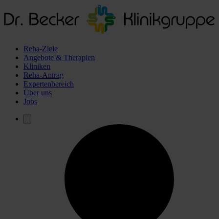
Reha-Ziele
Angebote & Therapien
Kliniken
Reha-Antrag
Expertenbereich
Über uns
Jobs