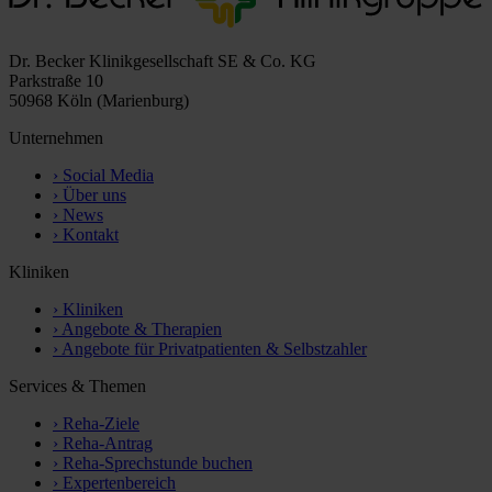
Dr. Becker Klinikgesellschaft SE & Co. KG
Parkstraße 10
50968 Köln (Marienburg)
Unternehmen
›
Social Media
›
Über uns
›
News
›
Kontakt
Kliniken
›
Kliniken
›
Angebote & Therapien
›
Angebote für Privatpatienten & Selbstzahler
Services & Themen
›
Reha-Ziele
›
Reha-Antrag
›
Reha-Sprechstunde buchen
›
Expertenbereich