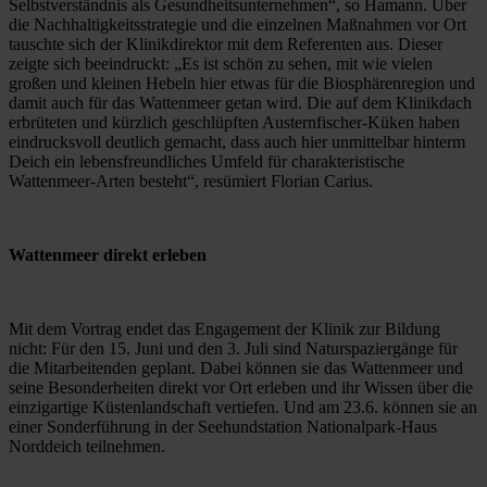
Selbstverständnis als Gesundheitsunternehmen“, so Hamann. Über 
die Nachhaltigkeitsstrategie und die einzelnen Maßnahmen vor Ort 
tauschte sich der Klinikdirektor mit dem Referenten aus. Dieser 
zeigte sich beeindruckt: „Es ist schön zu sehen, mit wie vielen 
großen und kleinen Hebeln hier etwas für die Biosphärenregion und 
damit auch für das Wattenmeer getan wird. Die auf dem Klinikdach 
erbrüteten und kürzlich geschlüpften Austernfischer-Küken haben 
eindrucksvoll deutlich gemacht, dass auch hier unmittelbar hinterm 
Deich ein lebensfreundliches Umfeld für charakteristische 
Wattenmeer-Arten besteht“, resümiert Florian Carius.
Wattenmeer direkt erleben
Mit dem Vortrag endet das Engagement der Klinik zur Bildung 
nicht: Für den 15. Juni und den 3. Juli sind Naturspaziergänge für 
die Mitarbeitenden geplant. Dabei können sie das Wattenmeer und 
seine Besonderheiten direkt vor Ort erleben und ihr Wissen über die 
einzigartige Küstenlandschaft vertiefen. Und am 23.6. können sie an 
einer Sonderführung in der Seehundstation Nationalpark-Haus 
Norddeich teilnehmen.