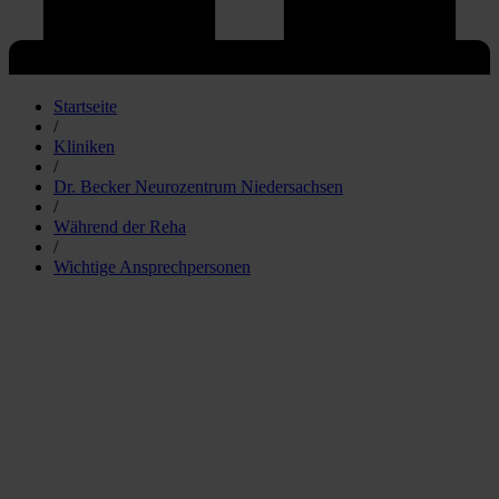
Startseite
/
Kliniken
/
Dr. Becker Neurozentrum Niedersachsen
/
Während der Reha
/
Wichtige Ansprechpersonen