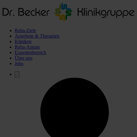
Reha-Ziele
Angebote & Therapien
Kliniken
Reha-Antrag
Expertenbereich
Über uns
Jobs