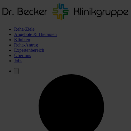
Reha-Ziele
Angebote & Therapien
Kliniken
Reha-Antrag
Expertenbereich
Über uns
Jobs