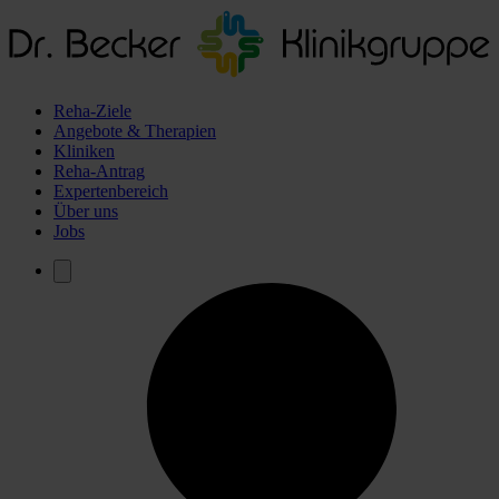
Reha-Ziele
Angebote & Therapien
Kliniken
Reha-Antrag
Expertenbereich
Über uns
Jobs