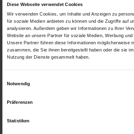
Diese Webseite verwendet Cookies
Wir verwenden Cookies, um Inhalte und Anzeigen zu persona
für soziale Medien anbieten zu können und die Zugriffe auf 
17.30 Uhr: 
Erfahrungen aus therapeutischer Sicht im 
Umgang mit COVID-19-Patienten
analysieren. Außerdem geben wir Informationen zu Ihrer Ve
Website an unsere Partner für soziale Medien, Werbung und 
Dr. med. Norman Best, Uniklinikum Jena
Unsere Partner führen diese Informationen möglicherweise m
Herr Dr. Best ist Facharzt für Physikalische und Rehabilitative 
Medizin und hat die Zusatzqualifikationen Manuelle Medizin 
zusammen, die Sie ihnen bereitgestellt haben oder die sie i
sowie Naturheilverfahren inne. Er trägt das Diplom “Ärztliche 
Nutzung der Dienste gesammelt haben.
Osteopathie” und ist als Prüfarzt tätig.
Dr. Best ist seit 2020 Komm. Direktor des Instituts für 
Physiotherapie am Universitätsklinikum Jena. Darüber hinaus ist 
Einwilligungsauswahl
er Herausgeber des Journals “Physikalische Medizin, 
Notwendig
Rehabilitationsmedizin, Kurortmedizin” und ehemaliger 
langjähriger Mannschaftsarzt des FF USV Jena. 
Zu seinen Forschungsschwerpunkten gehören Sensomotorik, 
Präferenzen
Standstereotyp, Funktions- und Bewegungsmedizin sowie 
Physikalische Medizin.
Statistiken
17.50 Uhr: 
Schlusswort