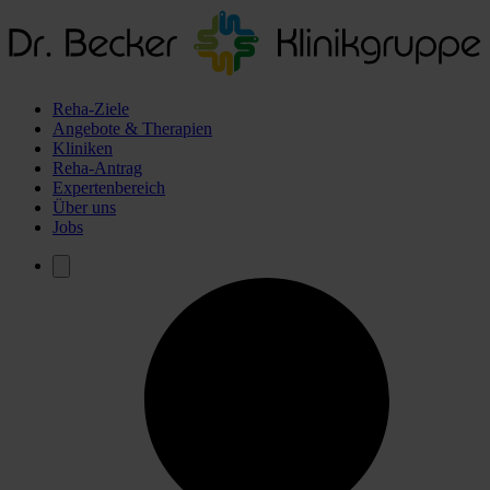
Reha-Ziele
Angebote & Therapien
Kliniken
Reha-Antrag
Expertenbereich
Über uns
Jobs